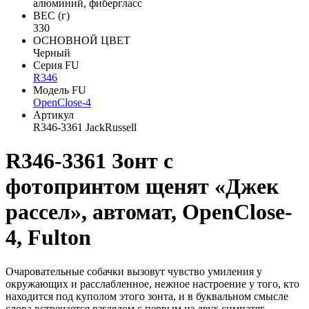
алюминий, фибергласс
ВЕС (г)
330
ОСНОВНОЙ ЦВЕТ
Черный
Серия FU
R346
Модель FU
OpenClose-4
Артикул
R346-3361 JackRussell
R346-3361 Зонт с
фотопринтом щенят «Джек
рассел», автомат, OpenClose-
4, Fulton
Очаровательные собачки вызовут чувство умиления у
окружающих и расслабленное, нежное настроение у того, кто
находится под куполом этого зонта, и в буквальном смысле
слова встречается взглядом с первым из двух симпатяг.