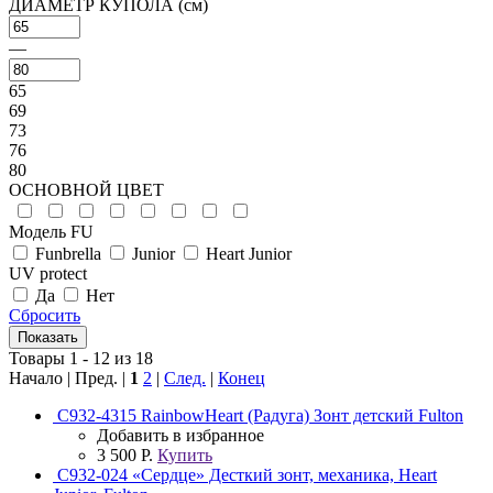
ДИАМЕТР КУПОЛА (см)
—
65
69
73
76
80
ОСНОВНОЙ ЦВЕТ
Модель FU
Funbrella
Junior
Heart Junior
UV protect
Да
Нет
Сбросить
Товары 1 - 12 из 18
Начало | Пред. |
1
2
|
След.
|
Конец
C932-4315 RainbowHeart (Радуга) Зонт детский Fulton
Добавить в избранное
3 500 Р.
Купить
C932-024 «Сердце» Десткий зонт, механика, Heart