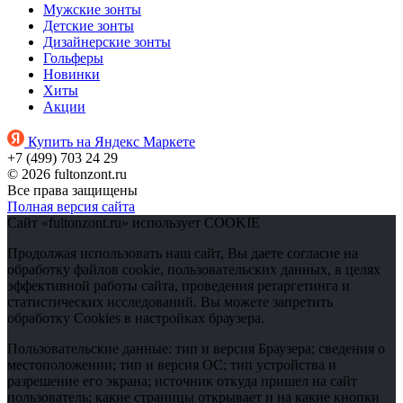
Мужские зонты
Детские зонты
Дизайнерские зонты
Гольферы
Новинки
Хиты
Акции
Купить на Яндекс Маркете
+7 (499) 703 24 29
© 2026 fultonzont.ru
Все права защищены
Полная версия сайта
Сайт «fultonzont.ru» использует COOKIE
Продолжая использовать наш сайт, Вы даете согласие на
обработку файлов cookie, пользовательских данных, в целях
эффективной работы сайта, проведения ретаргетинга и
статистических исследований. Вы можете запретить
обработку Cookies в настройках браузера.
Пользовательские данные: тип и версия Браузера; сведения о
местоположении; тип и версия ОС; тип устройства и
разрешение его экрана; источник откуда пришел на сайт
пользователь; какие страницы открывает и на какие кнопки