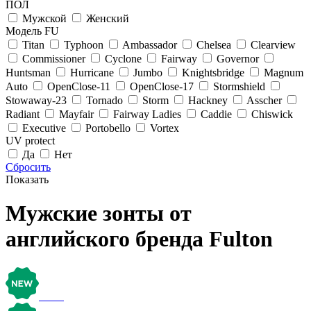
ПОЛ
Мужской
Женский
Модель FU
Titan
Typhoon
Ambassador
Chelsea
Clearview
Commissioner
Cyclone
Fairway
Governor
Huntsman
Hurricane
Jumbo
Knightsbridge
Magnum
Auto
OpenClose-11
OpenClose-17
Stormshield
Stowaway-23
Tornado
Storm
Hackney
Asscher
Radiant
Mayfair
Fairway Ladies
Caddie
Chiswick
Executive
Portobello
Vortex
UV protect
Да
Нет
Сбросить
Показать
Мужские зонты от
английского бренда Fulton