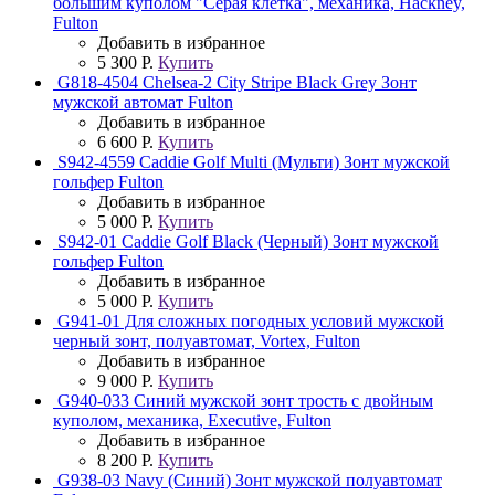
большим куполом "Серая клетка", механика, Hackney,
Fulton
Добавить в избранное
5 300 Р.
Купить
G818-4504 Chelsea-2 City Stripe Black Grey Зонт
мужской автомат Fulton
Добавить в избранное
6 600 Р.
Купить
S942-4559 Caddie Golf Multi (Мульти) Зонт мужской
гольфер Fulton
Добавить в избранное
5 000 Р.
Купить
S942-01 Caddie Golf Black (Черный) Зонт мужской
гольфер Fulton
Добавить в избранное
5 000 Р.
Купить
G941-01 Для сложных погодных условий мужской
черный зонт, полуавтомат, Vortex, Fulton
Добавить в избранное
9 000 Р.
Купить
G940-033 Синий мужской зонт трость с двойным
куполом, механика, Executive, Fulton
Добавить в избранное
8 200 Р.
Купить
G938-03 Navy (Синий) Зонт мужской полуавтомат