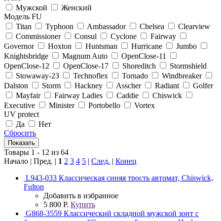
Мужской
Женский
Модель FU
Titan
Typhoon
Ambassador
Chelsea
Clearview
Commissioner
Consul
Cyclone
Fairway
Governor
Hoxton
Huntsman
Hurricane
Jumbo
Knightsbridge
Magnum Auto
OpenClose-11
OpenClose-12
OpenClose-17
Shoreditch
Stormshield
Stowaway-23
Technoflex
Tornado
Windbreaker
Dalston
Storm
Hackney
Asscher
Radiant
Golfer
Mayfair
Fairway Ladies
Caddie
Chiswick
Executive
Minister
Portobello
Vortex
UV protect
Да
Нет
Сбросить
Товары 1 - 12 из 64
Начало | Пред. |
1
2
3
4
5
|
След.
|
Конец
L943-033 Классическая синяя трость автомат, Chiswick,
Fulton
Добавить в избранное
5 800 Р.
Купить
G868-3559 Классический складной мужской зонт с