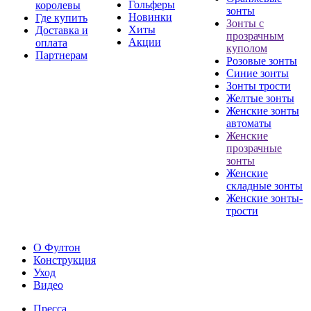
Гольферы
королевы
зонты
Новинки
Где купить
Зонты с
Хиты
Доставка и
прозрачным
Акции
оплата
куполом
Партнерам
Розовые зонты
Синие зонты
Зонты трости
Желтые зонты
Женские зонты
автоматы
Женские
прозрачные
зонты
Женские
складные зонты
Женские зонты-
трости
О Фултон
Конструкция
Уход
Видео
Пресса