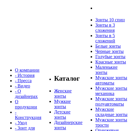
Зонты 10 спиц
Зонты в 3
сложения
Зонты в 5
сложений
Белые зонты
Черные зонты
Голубые зонты
Красные зонты
Маленькие
О компании
зонты
- История
Каталог
Мужские зонты
- Пресса
автоматы
- Видео
Мужские зонты
Женские
- О
механика
зонты
дизайнерах
Мужские зонты
Мужкие
О
полуавтоматы
зонты
продукции
Мужские
Детские
-
складные зонты
зонты
Конструкция
Мужские зонты
Дизайнерские
- Уход
трости
зонты
- Зонт для
Оранжевые