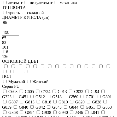
автомат
полуавтомат
механика
ТИП ЗОНТА
трость
складной
ДИАМЕТР КУПОЛА (см)
—
65
83
101
118
136
ОСНОВНОЙ ЦВЕТ
ПОЛ
Мужской
Женский
Серия FU
C603
C605
C724
C913
C932
G-94
G323
G451
G512
G518
G560
G701
G801
G807
G813
G818
G819
G820
G828
G839
G840
G842
G843
G844
G851
G853
G868
G894
G938
G940
J346
L041