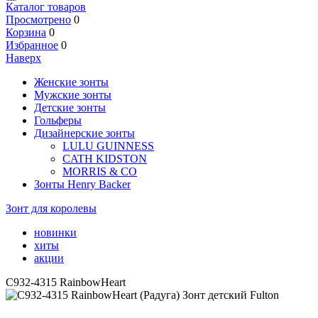
Каталог товаров
Просмотрено
0
Корзина
0
Избранное
0
Наверх
Женские зонты
Мужские зонты
Детские зонты
Гольферы
Дизайнерские зонты
LULU GUINNESS
CATH KIDSTON
MORRIS & CO
Зонты Henry Backer
Зонт для королевы
новинки
хиты
акции
C932-4315 RainbowHeart