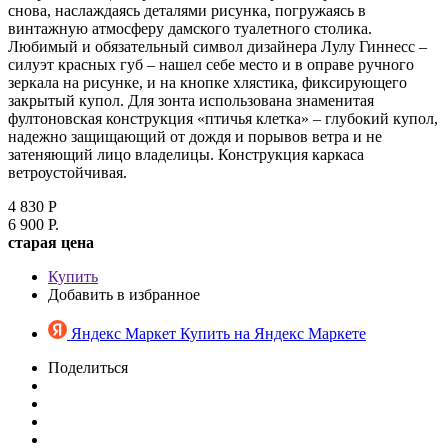
снова, наслаждаясь деталями рисунка, погружаясь в
винтажную атмосферу дамского туалетного столика.
Любимый и обязательный символ дизайнера Лулу Гиннесс –
силуэт красных губ – нашел себе место и в оправе ручного
зеркала на рисунке, и на кнопке хлястика, фиксирующего
закрытый купол. Для зонта использована знаменитая
фултоновская конструкция «птичья клетка» – глубокий купол,
надежно защищающий от дождя и порывов ветра и не
затеняющий лицо владелицы. Конструкция каркаса
ветроустойчивая.
4 830 Р
6 900 Р.
cтарая цена
Купить
Добавить в избранное
Яндекс Маркет
Купить на Яндекс Маркете
Поделиться