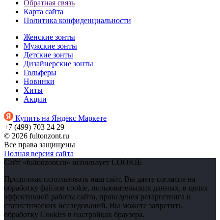
Обратная связь
Карта сайта
Политика конфиденциальности
Женские зонты
Мужские зонты
Детские зонты
Дизайнерские зонты
Гольферы
Новинки
Хиты
Акции
Купить на Яндекс Маркете
+7 (499) 703 24 29
© 2026 fultonzont.ru
Все права защищены
Полная версия сайта
Сайт «fultonzont.ru» использует COOKIE
Продолжая использовать наш сайт, Вы даете согласие на
обработку файлов cookie, пользовательских данных, в целях
эффективной работы сайта, проведения ретаргетинга и
статистических исследований. Вы можете запретить
обработку Cookies в настройках браузера.