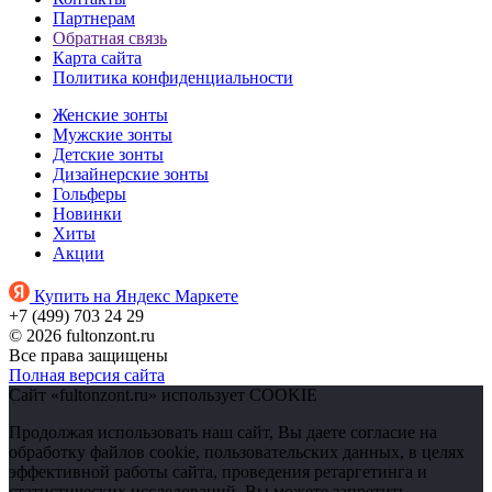
Партнерам
Обратная связь
Карта сайта
Политика конфиденциальности
Женские зонты
Мужские зонты
Детские зонты
Дизайнерские зонты
Гольферы
Новинки
Хиты
Акции
Купить на Яндекс Маркете
+7 (499) 703 24 29
© 2026 fultonzont.ru
Все права защищены
Полная версия сайта
Сайт «fultonzont.ru» использует COOKIE
Продолжая использовать наш сайт, Вы даете согласие на
обработку файлов cookie, пользовательских данных, в целях
эффективной работы сайта, проведения ретаргетинга и
статистических исследований. Вы можете запретить