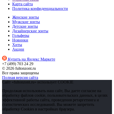
Карта сайта
Политика конфиденциальности
Женские зонты
Мужские зонты
Детские зонты
Дизайнерские зонты
Гольферы
Новинки
Хиты
Акции
Купить на Яндекс Маркете
+7 (499) 703 24 29
© 2026 fultonzont.ru
Все права защищены
Полная версия сайта
Сайт «fultonzont.ru» использует COOKIE
Продолжая использовать наш сайт, Вы даете согласие на
обработку файлов cookie, пользовательских данных, в целях
эффективной работы сайта, проведения ретаргетинга и
статистических исследований. Вы можете запретить
обработку Cookies в настройках браузера.