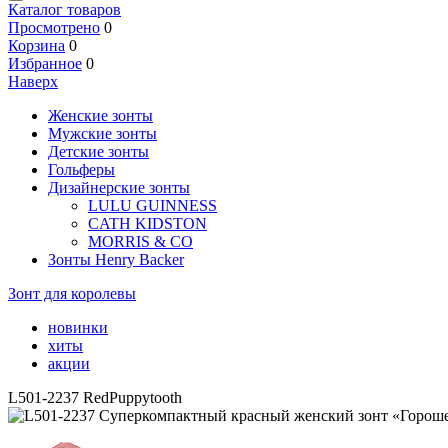
Каталог товаров
Просмотрено
0
Корзина
0
Избранное
0
Наверх
Женские зонты
Мужские зонты
Детские зонты
Гольферы
Дизайнерские зонты
LULU GUINNESS
CATH KIDSTON
MORRIS & CO
Зонты Henry Backer
Зонт для королевы
новинки
хиты
акции
L501-2237 RedPuppytooth