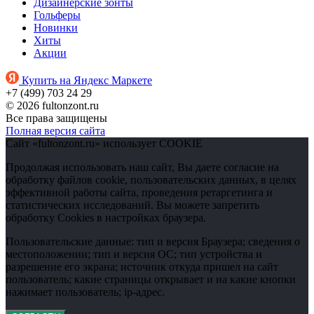
Дизайнерские зонты
Гольферы
Новинки
Хиты
Акции
Купить на Яндекс Маркете
+7 (499) 703 24 29
© 2026 fultonzont.ru
Все права защищены
Полная версия сайта
Сайт «fultonzont.ru» использует COOKIE
Продолжая использовать наш сайт, Вы даете согласие на
обработку файлов cookie, пользовательских данных, в целях
эффективной работы сайта, проведения ретаргетинга и
статистических исследований. Вы можете запретить
обработку Cookies в настройках браузера.
Пользовательские данные: тип и версия Браузера; сведения о
местоположении; тип и версия ОС; тип устройства и
разрешение его экрана; источник откуда пришел на сайт
пользователь; какие страницы открывает и на какие кнопки
нажимает пользователь; ip-адрес.