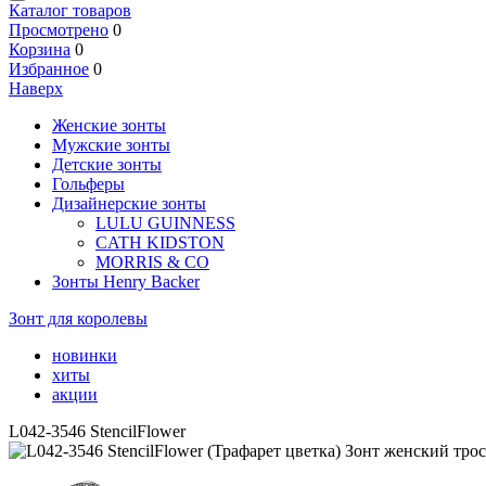
Каталог товаров
Просмотрено
0
Корзина
0
Избранное
0
Наверх
Женские зонты
Мужские зонты
Детские зонты
Гольферы
Дизайнерские зонты
LULU GUINNESS
CATH KIDSTON
MORRIS & CO
Зонты Henry Backer
Зонт для королевы
новинки
хиты
акции
L042-3546 StencilFlower