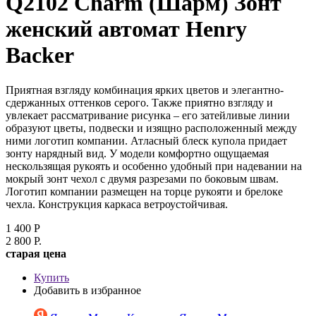
Q2102 Charm (Шарм) Зонт
женский автомат Henry
Backer
Приятная взгляду комбинация ярких цветов и элегантно-
сдержанных оттенков серого. Также приятно взгляду и
увлекает рассматривание рисунка – его затейливые линии
образуют цветы, подвески и изящно расположенный между
ними логотип компании. Атласный блеск купола придает
зонту нарядный вид. У модели комфортно ощущаемая
нескользящая рукоять и особенно удобный при надевании на
мокрый зонт чехол с двумя разрезами по боковым швам.
Логотип компании размещен на торце рукояти и брелоке
чехла. Конструкция каркаса ветроустойчивая.
1 400 Р
2 800 Р.
cтарая цена
Купить
Добавить в избранное