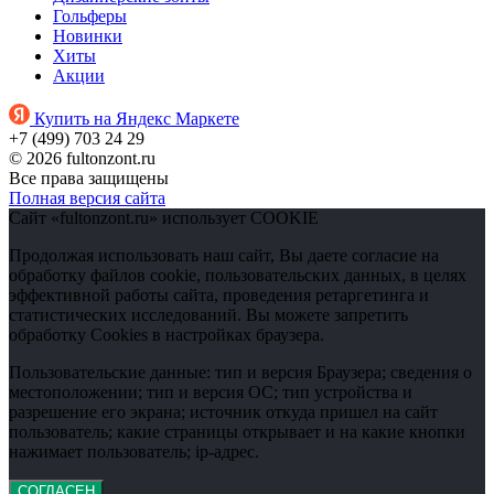
Гольферы
Новинки
Хиты
Акции
Купить на Яндекс Маркете
+7 (499) 703 24 29
© 2026 fultonzont.ru
Все права защищены
Полная версия сайта
Сайт «fultonzont.ru» использует COOKIE
Продолжая использовать наш сайт, Вы даете согласие на
обработку файлов cookie, пользовательских данных, в целях
эффективной работы сайта, проведения ретаргетинга и
статистических исследований. Вы можете запретить
обработку Cookies в настройках браузера.
Пользовательские данные: тип и версия Браузера; сведения о
местоположении; тип и версия ОС; тип устройства и
разрешение его экрана; источник откуда пришел на сайт
пользователь; какие страницы открывает и на какие кнопки
нажимает пользователь; ip-адрес.
СОГЛАСЕН