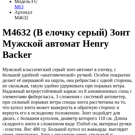
Модель FU
M63
Артикул
M4632
M4632 (В елочку серый) Зонт
Мужской автомат Henry
Backer
Мужской классический серый зонт-автомат в елочку, с
большой удобной «анатомической» ручкой. Особое покрытие
делает её шершавой на ощупь, она ребристая с одной стороны,
не скользкая, такую удобно удерживать при порывах ветра.
Надежный ветроустойчивый каркас из 8 алюминиевых спиц с
элементами фибергласса, 3 сложения с системой антиветер,
при сильный порывах ветра спицы зонта рассчитаны на то,
что купол зонта может вывернуть в обратную сторону и
вернуть его к исходному положению. Зонт подойдет для
двоих, с большим куполом, диаметр которого 118 см. Длина
складного зонта в сложенном виде 35х6х6 см, материал ручки
- пластик. Вес 480 гр. Большой купол из жаккарда выглядит
очень престижно. Зонт с рисунком очень стильный и