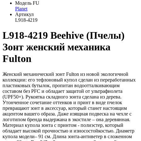
Модель FU
Planet
Артикул
L918-4219
L918-4219 Beehive (Пчелы)
Зонт женский механика
Fulton
Женский механический зонт Fulton из новой экологичной
коллекции: его тефлоновый купол сделан из переработанных
пластиковых бутылок, пропитан водоотталкивающим
составом без PFC и обладает защитой от ультрафиолета
(UPF50+). Рукоятка складного зонта сделана из дерева.
Утонченное сочетание оттенков и принт в виде пчелок
превращают зонт в аксессуар, который станет настоящим
акцентом вашего образа. Даже изящная подвеска на чехле с
логотипом бренда выдержана в экостиле – она деревянная.
Материал купола зонта с принтом - полиэстер, который
обладает высокой прочностью и износостойкостью. Диаметр
купола модели– 91 см. Длина зонта-антиветер в сложенном