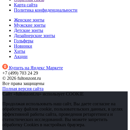
Карта сайта
Политика конфиденциальности
Женские зонты
Мужские зонты
Детские зонты
Дизайнерские зонты
Гольферы
Новинки
Хиты
Акции
Купить на Яндекс Маркете
+7 (499) 703 24 29
© 2026 fultonzont.ru
Все права защищены
Полная версия сайта
Сайт «fultonzont.ru» использует COOKIE
Продолжая использовать наш сайт, Вы даете согласие на
обработку файлов cookie, пользовательских данных, в целях
эффективной работы сайта, проведения ретаргетинга и
статистических исследований. Вы можете запретить
обработку Cookies в настройках браузера.