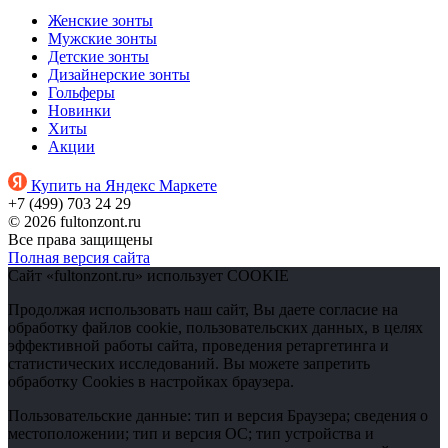
Женские зонты
Мужские зонты
Детские зонты
Дизайнерские зонты
Гольферы
Новинки
Хиты
Акции
Купить на Яндекс Маркете
+7 (499) 703 24 29
© 2026 fultonzont.ru
Все права защищены
Полная версия сайта
Сайт «fultonzont.ru» использует COOKIE
Продолжая использовать наш сайт, Вы даете согласие на
обработку файлов cookie, пользовательских данных, в целях
эффективной работы сайта, проведения ретаргетинга и
статистических исследований. Вы можете запретить
обработку Cookies в настройках браузера.
Пользовательские данные: тип и версия Браузера; сведения о
местоположении; тип и версия ОС; тип устройства и