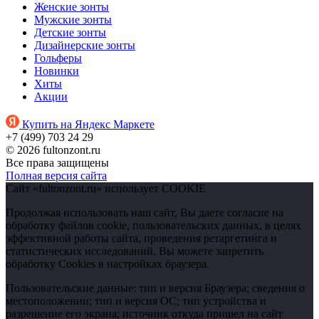
Женские зонты
Мужские зонты
Детские зонты
Дизайнерские зонты
Гольферы
Новинки
Хиты
Акции
Купить на Яндекс Маркете
+7 (499) 703 24 29
© 2026 fultonzont.ru
Все права защищены
Полная версия сайта
Сайт «fultonzont.ru» использует COOKIE
Продолжая использовать наш сайт, Вы даете согласие на
обработку файлов cookie, пользовательских данных, в целях
эффективной работы сайта, проведения ретаргетинга и
статистических исследований. Вы можете запретить
обработку Cookies в настройках браузера.
Пользовательские данные: тип и версия Браузера; сведения о
местоположении; тип и версия ОС; тип устройства и
разрешение его экрана; источник откуда пришел на сайт