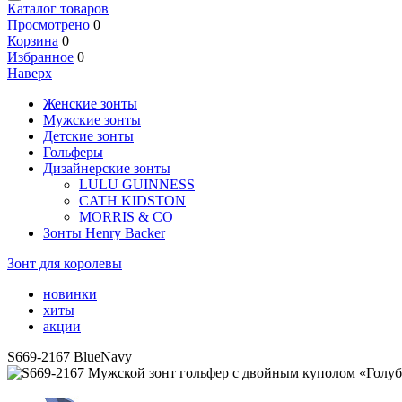
Каталог товаров
Просмотрено
0
Корзина
0
Избранное
0
Наверх
Женские зонты
Мужские зонты
Детские зонты
Гольферы
Дизайнерские зонты
LULU GUINNESS
CATH KIDSTON
MORRIS & CO
Зонты Henry Backer
Зонт для королевы
новинки
хиты
акции
S669-2167 BlueNavy