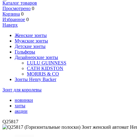
Каталог товаров
Просмотрено
0
Корзина
0
Избранное
0
Наверх
Женские зонты
Мужские зонты
Детские зонты
Гольферы
Дизайнерские зонты
LULU GUINNESS
CATH KIDSTON
MORRIS & CO
Зонты Henry Backer
Зонт для королевы
новинки
хиты
акции
Q25817