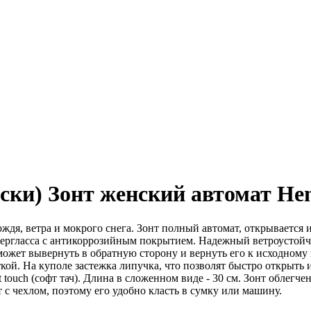
ски) Зонт женский автомат He
ождя, ветра и мокрого снега. Зонт полный автомат, открывается
ергласса с антикоррозийным покрытием. Надежный ветроустойчи
 может вывернуть в обратную сторону и вернуть его к исходном
кой. На куполе застежка липучка, что позволят быстро открыть 
touch (софт тач). Длина в сложенном виде - 30 см. Зонт облегче
с чехлом, поэтому его удобно класть в сумку или машину.