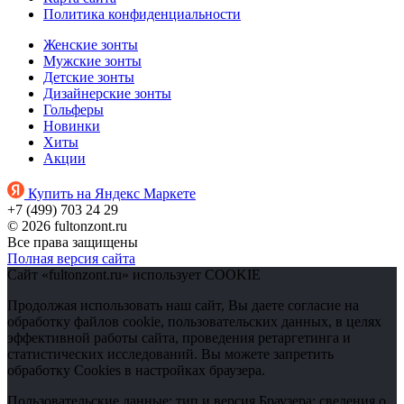
Политика конфиденциальности
Женские зонты
Мужские зонты
Детские зонты
Дизайнерские зонты
Гольферы
Новинки
Хиты
Акции
Купить на Яндекс Маркете
+7 (499) 703 24 29
© 2026 fultonzont.ru
Все права защищены
Полная версия сайта
Сайт «fultonzont.ru» использует COOKIE
Продолжая использовать наш сайт, Вы даете согласие на
обработку файлов cookie, пользовательских данных, в целях
эффективной работы сайта, проведения ретаргетинга и
статистических исследований. Вы можете запретить
обработку Cookies в настройках браузера.
Пользовательские данные: тип и версия Браузера; сведения о