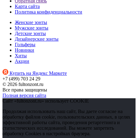
Обратная связь
Карта сайта
Политика конфиденциальности
Женские зонты
Мужские зонты
Детские зонты
Дизайнерские зонты
Гольферы
Новинки
Хиты
Акции
Купить на Яндекс Маркете
+7 (499) 703 24 29
© 2026 fultonzont.ru
Все права защищены
Полная версия сайта
Сайт «fultonzont.ru» использует COOKIE
Продолжая использовать наш сайт, Вы даете согласие на
обработку файлов cookie, пользовательских данных, в целях
эффективной работы сайта, проведения ретаргетинга и
статистических исследований. Вы можете запретить
обработку Cookies в настройках браузера.