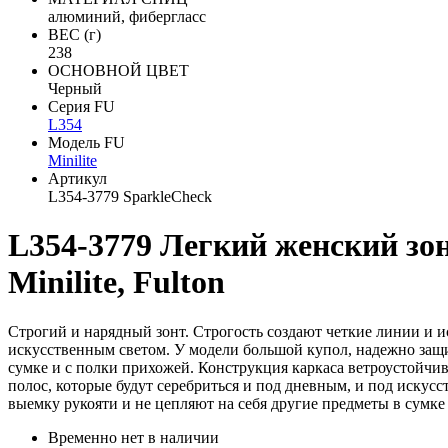
алюминий, фибергласс
ВЕС (г)
238
ОСНОВНОЙ ЦВЕТ
Черный
Серия FU
L354
Модель FU
Minilite
Артикул
L354-3779 SparkleCheck
L354-3779 Легкий женский зо
Minilite, Fulton
Строгий и нарядный зонт. Строгость создают четкие линии и ис
искусственным светом. У модели большой купол, надежно защ
сумке и с полки прихожей. Конструкция каркаса ветроустойчив
полос, которые будут серебриться и под дневным, и под иску
выемку рукояти и не цепляют на себя другие предметы в сумке
Временно нет в наличии