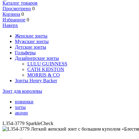
Каталог товаров
Просмотрено
0
Корзина
0
Избранное
0
Наверх
Женские зонты
Мужские зонты
Детские зонты
Гольферы
Дизайнерские зонты
LULU GUINNESS
CATH KIDSTON
MORRIS & CO
Зонты Henry Backer
Зонт для королевы
новинки
хиты
акции
L354-3779 SparkleCheck