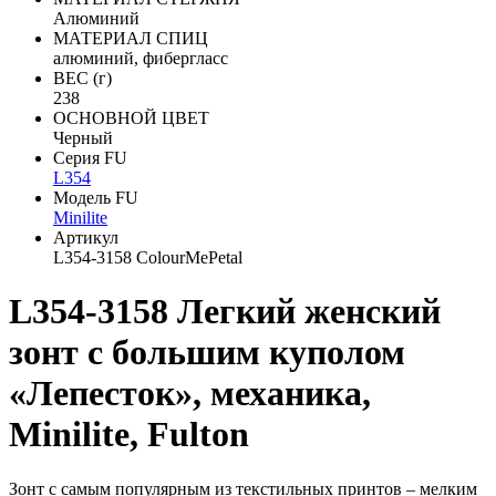
Алюминий
МАТЕРИАЛ СПИЦ
алюминий, фибергласс
ВЕС (г)
238
ОСНОВНОЙ ЦВЕТ
Черный
Серия FU
L354
Модель FU
Minilite
Артикул
L354-3158 ColourMePetal
L354-3158 Легкий женский
зонт с большим куполом
«Лепесток», механика,
Minilite, Fulton
Зонт с самым популярным из текстильных принтов – мелким