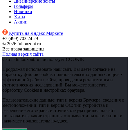
Дизайнерские зонты
Гольферы
Новинки
Хиты
Акции
Купить на Яндекс Маркете
+7 (499) 703 24 29
© 2026 fultonzont.ru
Все права защищены
Полная версия сайта
Сайт «fultonzont.ru» использует COOKIE
Продолжая использовать наш сайт, Вы даете согласие на
обработку файлов cookie, пользовательских данных, в целях
эффективной работы сайта, проведения ретаргетинга и
статистических исследований. Вы можете запретить
обработку Cookies в настройках браузера.
Пользовательские данные: тип и версия Браузера; сведения о
местоположении; тип и версия ОС; тип устройства и
разрешение его экрана; источник откуда пришел на сайт
пользователь; какие страницы открывает и на какие кнопки
нажимает пользователь; ip-адрес.